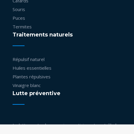
Cafards
Souris
Puces
Termites
Traitements naturels
Répulsif naturel
Huiles essentielles
Plantes répulsives
Vinaigre blanc
Lutte préventive
La lutte contre les vermines anticipe et contrôle les
menaces pour la santé publique.